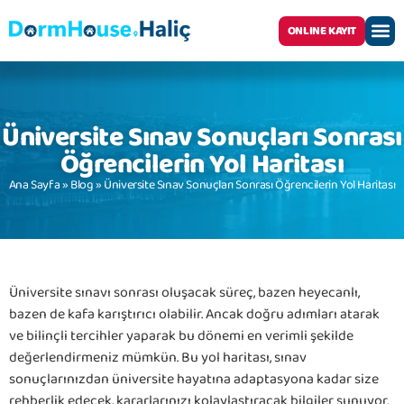
ONLINE KAYIT
Yurt O
Üniversite Sınav Sonuçları Sonrası
Öğrencilerin Yol Haritası
Ana Sayfa
»
Blog
»
Üniversite Sınav Sonuçları Sonrası Öğrencilerin Yol Haritası
Üniversite sınavı sonrası oluşacak süreç, bazen heyecanlı,
bazen de kafa karıştırıcı olabilir. Ancak doğru adımları atarak
ve bilinçli tercihler yaparak bu dönemi en verimli şekilde
değerlendirmeniz mümkün. Bu yol haritası, sınav
sonuçlarınızdan üniversite hayatına adaptasyona kadar size
rehberlik edecek, kararlarınızı kolaylaştıracak bilgiler sunuyor.