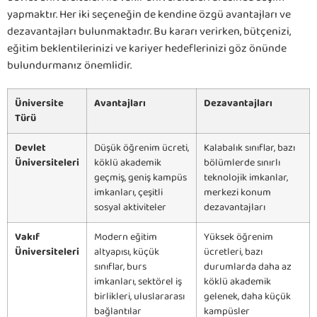
yapmaktır. Her iki seçeneğin de kendine özgü avantajları ve
dezavantajları bulunmaktadır. Bu kararı verirken, bütçenizi,
eğitim beklentilerinizi ve kariyer hedeflerinizi göz önünde
bulundurmanız önemlidir.
Üniversite
Avantajları
Dezavantajları
Türü
Devlet
Düşük öğrenim ücreti,
Kalabalık sınıflar, bazı
Üniversiteleri
köklü akademik
bölümlerde sınırlı
geçmiş, geniş kampüs
teknolojik imkanlar,
imkanları, çeşitli
merkezi konum
sosyal aktiviteler
dezavantajları
Vakıf
Modern eğitim
Yüksek öğrenim
Üniversiteleri
altyapısı, küçük
ücretleri, bazı
sınıflar, burs
durumlarda daha az
imkanları, sektörel iş
köklü akademik
birlikleri, uluslararası
gelenek, daha küçük
bağlantılar
kampüsler