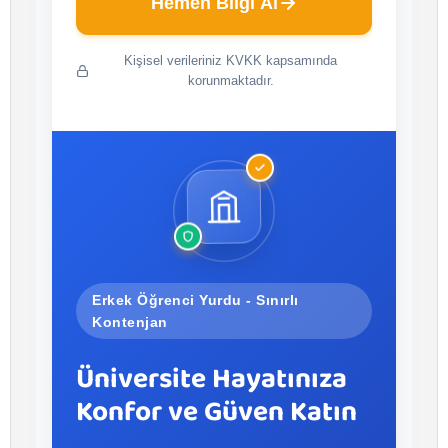
Hemen Bilgi Al
Kişisel verileriniz KVKK kapsamında
korunmaktadır.
Erkek Öğrenci Yurdu - Sınırlı
Kontenjan
Üniversite Hayatınıza
Konfor ve Güven Katın